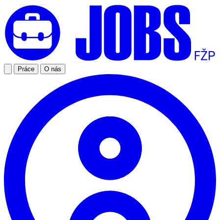
Práce
O nás