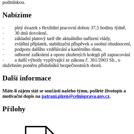
podmínkou.
Nabízíme
· plný úvazek s flexibilní pracovní dobou 37,5 hodiny týdně,
· 30 dnů dovolené,
· základní platový tarif dle aktuálního nařízení vlády,
· zvláštní příplatek, stabilizační příspěvek a osobní ohodnocení,
· podporu dalšího vzdělávání a kariérního růstu,
· odborné zaškolení a oporu zkušených kolegů při zapracování
· a další výhody vyplývající ze zákona č. 361/2003 Sb., o
služebním poměru příslušníků bezpečnostních sborů.
Další informace
Máte-li zájem stát se součástí našeho týmu, pošlete životopis a
motivační dopis na
patrani.plzen@celnisprava.gov.cz
.
Přílohy